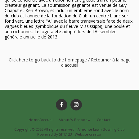
créateur gagnant. La soumission gagnante est venue de Guy
Chaput et Ken Brown, et inclut un emblème rond avec le nom
du club et l'année de la fondation du Club, un centre blanc sur
fond vert, une lettre "A" avec la barre transversale faite de deux
vagues bleues (symbolique du fleuve Mississippi), une boule et
un cochonnet. Le logo a été adopté lors de l'Assemblée
générale annuelle de 2013.
Click here to go back to the homepage / Retourner à la page
d'accueil
Home/Accueil
About/À Propos
Contact
Copyright © 2026 All rights reserved -
Almonte Lawn Bowling Club
Powered By
SITE123
-
Website creator